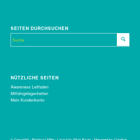
SEITEN DURCHSUCHEN
NÜTZLICHE SEITEN
Awareness Leitfaden
Mitfahrgelegenheiten
Mein Kundenkonto
© Copyright -
Biodanza Mitte
-
Layout by Silvia Bauer
-
Managed by Creative