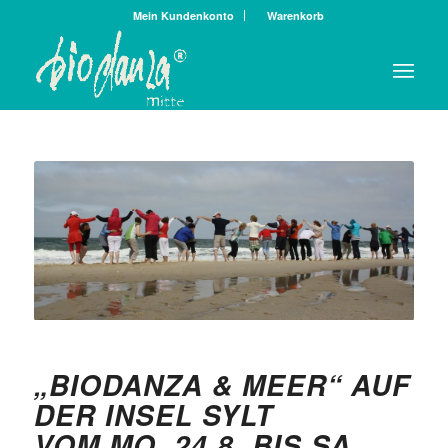
Mein Kundenkonto
Warenkorb
„BIODANZA & MEER“ AUF
DER INSEL SYLT
VOM MO. 24.8. BIS SA.