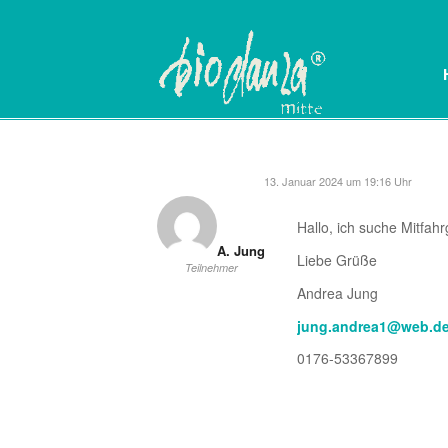
13. Januar 2024 um 19:16 Uhr
Hallo, ich suche Mitfa
A. Jung
Liebe Grüße
Teilnehmer
Andrea Jung
jung.andrea1@web.d
0176-53367899