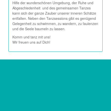
Hilfe der wunderschönen Umgebung, der Ruhe und
Abgeschiedenheit und des gemeinsamen Tanzes
kann sich der ganze Zauber unserer inneren Schätze
entfalten. Neben den Tanzsessions gibt es genügend
Gelegenheit zu schwimmen, zu wandern, zu faulenzen
und die Seele baumeln zu lassen.
Komm und tanz mit uns!
Wir freuen uns auf Dich!