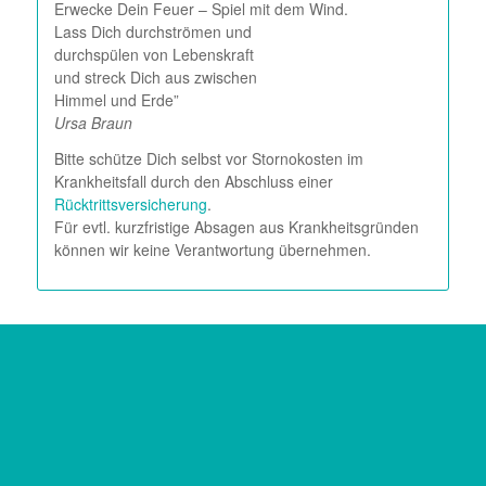
Erwecke Dein Feuer – Spiel mit dem Wind.
Lass Dich durchströmen und
durchspülen von Lebenskraft
und streck Dich aus zwischen
Himmel und Erde”
Ursa Braun
Bitte schütze Dich selbst vor Stornokosten im
Krankheitsfall durch den Abschluss einer
Rücktrittsversicherung
.
Für evtl. kurzfristige Absagen aus Krankheitsgründen
können wir keine Verantwortung übernehmen.