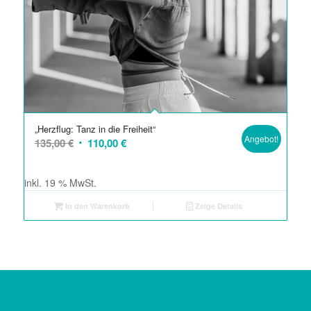
„Herzflug: Tanz in die Freiheit“
Angebot!
Ursprünglicher
Aktueller
135,00
€
110,00
€
Preis
Preis
war:
ist:
inkl. 19 % MwSt.
135,00 €
110,00 €.
In den Warenkorb
Zeige Details