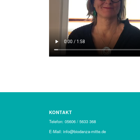
KONTAKT
Telefon: 05606 / 5633 368
E-Mail: info@biodanza-mitte.de