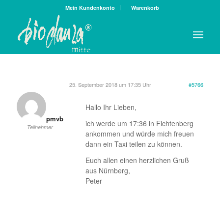
Mein Kundenkonto
Warenkorb
25. September 2018 um 17:35 Uhr
#5766
Hallo Ihr Lieben,
pmvb
ich werde um 17:36 in Fichtenberg
Teilnehmer
ankommen und würde mich freuen
dann ein Taxi teilen zu können.
Euch allen einen herzlichen Gruß
aus Nürnberg,
Peter