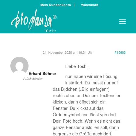
Mein Kundenkonto
Warenkorb
24. November 2020 um 16:34 Uhr
#15603
Liebe Toshi,
Erhard Söhner
nun haben wir eine Lösung
Administrator
installiert: Du musst nur auf
das Bildchen („Bild einfügen“)
rechts oben an Deinem Textfenster
klicken, dann öffnet sich ein
Fenster, Du klickst auf das
Ordnersymbol und lädst von dort
Dein Foto hoch. Wenn es nicht das
ganze Fenster ausfüllen soll, dann
begrenze die Größe auch dort