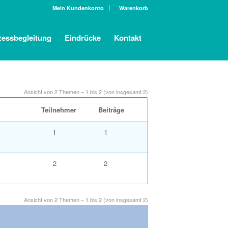
Mein Kundenkonto
Warenkorb
zessbegleitung
Eindrücke
Kontakt
Ansicht von 2 Themen – 1 bis 2 (von insgesamt 2)
Teilnehmer
Beiträge
1
1
2
2
Ansicht von 2 Themen – 1 bis 2 (von insgesamt 2)