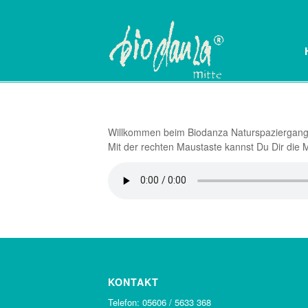
Willkommen beim Biodanza Naturspaziergang
Mit der rechten Maustaste kannst Du Dir die
KONTAKT
Telefon: 05606 / 5633 368